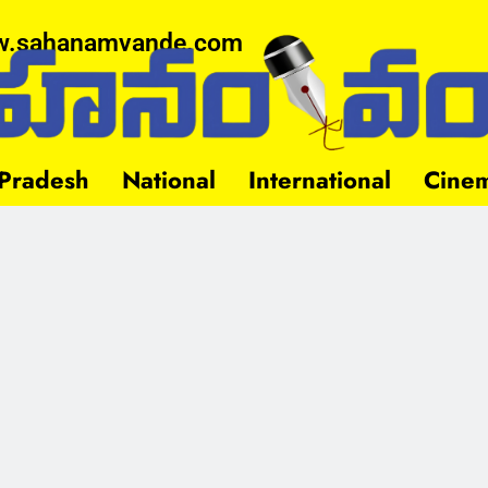
.sahanamvande.com
Pradesh
National
International
Cine