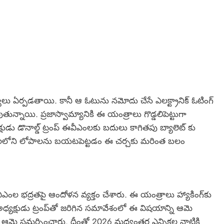
త్వాలు ఏర్పడతాయి. కానీ ఆ ఓటును నమోదు చేసే ఎలక్ట్రానిక్ ఓటింగ్
్నాయి. ప్రజాస్వామ్యానికి ఈ యంత్రాలు గొడ్డలిపెట్టుగా
ు డొనాల్డ్ ట్రంప్ ఈవీఎంలకు బదులు కాగితపు బ్యాలెట్ కు
వీఎంలలోని లోపాలను బయటపెట్టడం ఈ చర్చకు మరింత బలం
వీఎంల భద్రతపై ఆందోళన వ్యక్తం చేశారు. ఈ యంత్రాలు హ్యాకింగ్‌కు
్యక్షుడు ట్రంప్‌తో జరిగిన సమావేశంలో ఈ విషయాన్ని ఆమె
 ఆమె సమర్పించారు. దీంతో 2026 మధ్యంతర ఎన్నికల నాటికి