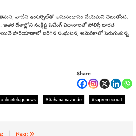
ితమని, వాటిని ఇంటర్నెట్‌తో అనుసంధానం చేయమని చెబుతోంది.
తర దేశాల్లోని సంక్లిష్ట ఓటింగ్ విధానాలతో పోలిస్తే భారత
ి. అయితే హరియాణాలో జరిగిన సంఘటన, అమెరికాలో పెరుగుతున్న
Share
onlinetelugunews
#Sahanamavande
#supremecourt
s:
Next: