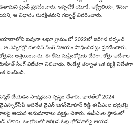
పెడతామని ట్రంప్ ప్రకటించారు. ఇప్పటికే యూకే, ఆస్ట్రేలియా, కెనడా
నాయని, ఆ విధానం సురక్షితమని గబ్బార్డ్ వివరించారు.
 హరియాణాలోని బవునా లఖూ గ్రామంలో 2022లో జరిగిన సర్పంచ్
ఆ ఎన్నికల్లో కులదీప్ సింగ్ విజయం సాధించినట్లు ప్రకటించారు.
ర్టును ఆశ్రయించారు. ఈ కేసు సుప్రీంకోర్టుకు చేరగా, కోర్టు ఆదేశాల
ోహిత్ సింగ్ విజేతగా నిలిచాడు. రెండేళ్ల తర్వాత ఒక వ్యక్తి విజేతగా
త పెంచింది.
ాక్ చేయడం సాధ్యమని స్పష్టం చేశారు. భారత్‌లో 2024
వైఎస్సార్‌సీపీ అధినేత వైఎస్ జగన్‌మోహన్ రెడ్డి ఈవీఎంల భద్రతపై
త్యాసాలపై ఆయన అనుమానాలు వ్యక్తం చేశారు. ఈవీఎంల స్థానంలో
డ్ చేశారు. ఒంగోలులో జరిగిన ఓట్ల గోల్‌మాల్‌పై ఆయన