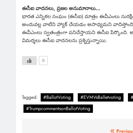
ఈసీఐ వాదనలు, ప్రజల అనుమానాలు…
భారత ఎన్నికల సంఘం (ఈసీఐ) మాత్రం ఈవీఎంలు సురక్ష
అందువల్ల వాటిని హ్యాక్ చేయడం అసాధ్యమని వాదిస్తోంది. ఇ
ఈవీఎంలు స్వతంత్రంగా పనిచేస్తాయని ఈసీఐ పేర్కొంద
విమర్శలు ఈసీఐ వాదనలను ప్రశ్నిస్తున్నాయి.
0
Tagged:
#BallotVoting
#EVMVsBalletvoting
#
#TrumpcommentsonBallotVoting
Previou