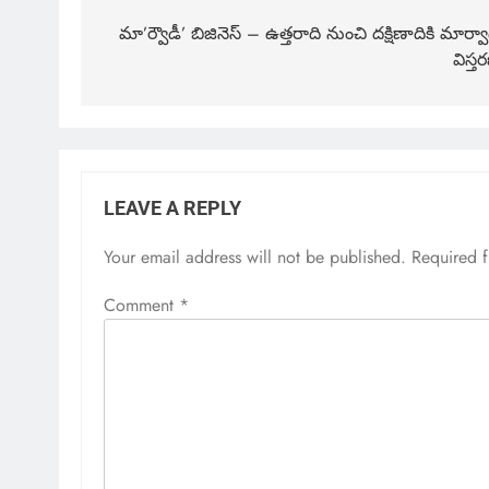
మా’ర్వౌడీ’ బిజినెస్ – ఉత్తరాది నుంచి దక్షిణాదికి మార్వా
విస్త
LEAVE A REPLY
Your email address will not be published.
Required 
Comment
*