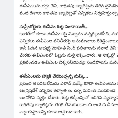
ఈవీఎంలను రద్దు చేసి, కాగితపు బ్యాలెట్లను తిరిగి ప్రవేశ
వంటి దేశాలు కాగితపు బ్యాలెట్లతో ఎన్నికలు నిర్వహిస్తున్
సుప్రీంకోర్టుకు ఈవీఎం ఓట్ల పంచాయితీ…
భారత్‌లో కూడా ఈవీఎంలపై విశ్వాసం సన్నగిల్లుతోంది.
ఎన్నికలు ఈవీఎంల పనితీరుపై అనుమానాలు రేకెత్తించాయి. 
కానీ ఓడిన అభ్యర్థి మోహిత్ సింగ్ ఫలితాలను సవాల్ చేసి కో
మేరకు ఈవీఎంలలో ఓట్లను మళ్లీ లెక్కించారు. ఆ లెక్కల్లో మ
ప్రకటించడం ఈవీఎంల విశ్వసనీయతపై సందేహాలను మరిం
ఈవీఎంలను హ్యాక్ చేయొచ్చన్న మస్క్…
ప్రపంచ అపరకుబేరుడు ఎలాన్ మస్క్ కూడా ఈవీఎంలను హ్య
ఆంధ్రప్రదేశ్ ఎన్నికల తర్వాత ఈ చర్చ మరింత ముదిరింది. 
ఆందోళన వ్యక్తం చేశారు. ఓట్ల లెక్కింపులో జరిగిన వ్య
కాగితపు బ్యాలెట్లను తిరిగి తీసుకురావాలని ఆయన డిమాం
న్యాయస్థానాన్ని కూడా ఆశ్రయించారు.