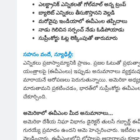
ఎలక్ట్రానిక్ ఎన్నికలతో గోల్‌మాల్ అన్న ట్రంప్
బ్యాలెట్ ఎన్నికలు తీసుకొస్తానని వెల్లడి
మరోవైపు ఇండియాలో ఈవీఎంల తప్పిదాలు
నాడు గెలిచిన సర్పంచ్ నేడు ఓడిపోయాడు
సుప్రీంకోర్టు ఓట్ల లెక్కింపుతో తారుమారు
సహనం వందే, న్యూఢిల్లీ:
ఎన్నికలు ప్రజాస్వామ్యానికి ప్రాణం. ప్రజల ఓటుతో ప్రభు
యంత్రాలపై (ఈవీఎంలు) ఇప్పుడు అనుమానాలు వ్యక్తమవుతున
మారాయనే ఆరోపణలు పెరుగుతున్నాయి. అమెరికా అధ్యక్షుడ
మారుతామని ప్రకటించడం, భారత్‌లో సుప్రీంకోర్టు ఈ
చేకూర్చింది.
అమెరికాలో ఈవీఎంల మీద అనుమానాలు…
అమెరికా దేశీయ నిఘా విభాగం డైరెక్టర్ తులసి గబ్బార్డ్ ఈ
గురయ్యే ప్రమాదం ఉందని ఆమె హెచ్చరించారు. ఇటీవల అధ
వెల్లడించారు. ఈవీఎంలలోని లోపాలపై ఆధారాలను కూడా