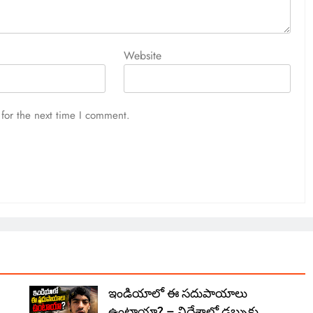
Website
for the next time I comment.
ఇండియాలో‌ ఈ సదుపాయాలు
ఉంటాయా? – విదేశాల్లో డబ్బుకు