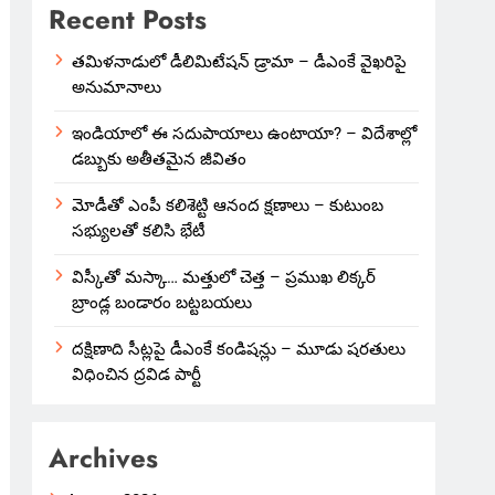
Recent Posts
తమిళనాడులో డీలిమిటేషన్ డ్రామా – డీఎంకే వైఖరిపై
అనుమానాలు
ఇండియాలో‌ ఈ సదుపాయాలు ఉంటాయా? – విదేశాల్లో
డబ్బుకు అతీతమైన జీవితం
మోడీతో ఎంపీ కలిశెట్టి ఆనంద క్షణాలు – కుటుంబ
సభ్యులతో కలిసి భేటీ
విస్కీతో మస్కా… మత్తులో చెత్త – ప్రముఖ లిక్కర్
బ్రాండ్ల బండారం బట్టబయలు
దక్షిణాది సీట్లపై డీఎంకే కండిషన్లు – మూడు షరతులు
విధించిన ద్రవిడ పార్టీ
Archives