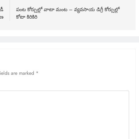
డీ
పంట కోర్సుల్లో వాటా మంట – వ్యవసాయ డిగ్రీ కోర్సుల్లో
రణ
కోటా కిరికిరి
fields are marked
*