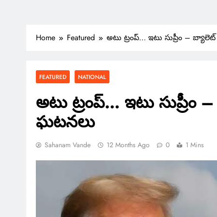
Home
Featured
అటు ట్రంప్… ఇటు సుప్రీం – బ్యాల
FEATURED
NATIONAL
అటు ట్రంప్… ఇటు సుప్రీం –
ఘటనలు
Sahanam Vande
12 Months Ago
0
1 Mins