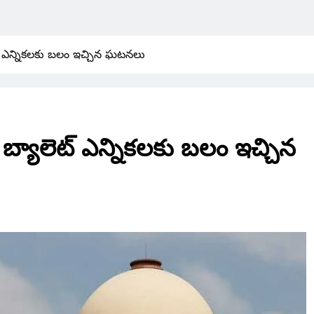
ెట్ ఎన్నికలకు బలం ఇచ్చిన ఘటనలు
 బ్యాలెట్ ఎన్నికలకు బలం ఇచ్చిన