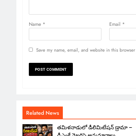
Name
*
Email
*
Save my name, email, and website in this browser 
Related News
తమిళనాడులో డీలిమిటేషన్ డ్రామా –
డీఎంకే వైఖరిపై అనుమానాలు