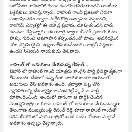
బలోపేతం కావడానికి కూడా ఉపయోగపడుతుందని రాజకీయ
విశ్లేషకులు భావిస్తున్నారు. రాహుల్ గాంధీ ప్రజలతో నేరుగా
సంభాషించడం ద్వారా పార్టీకి కొత్త ఉత్సాహం వస్తుందని,
రాబోయే ఎన్నికల్లో ఈ యాత్ర ప్రభావం చూపుతుందని వారు
అంచనా వేస్తున్నారు. ఈ యాత్ర ద్వారా బీహార్ ప్రజలకు ఓటు
హక్కు గురించి అవగాహన కల్పించడంతో పాటు, అవసరమైన
చోట చట్టపరమైన చర్యలు తీసుకునేందుకు కాంగ్రెస్ సిద్ధంగా
ఉందని సీనియర్ నాయకుడు తెలిపారు.
రాహుల్ తో అడుగులు వేయనున్న రేవంత్…
బీహార్ లో రాహుల్ గాంధీ యాత్రను కాంగ్రెస్ పార్టీ ప్రతిష్టాత్మకంగా
తీసుకుంది. దేశంలో ఉన్న కీలక నాయకులంతా ఆయనతో
అడుగులు వేసే అవకాశం ఉంది. తద్వారా ఓట్ల చోరీ
వ్యవహారాన్ని దేశవ్యాప్తంగా ఎండగట్టే స్కెచ్ ఆ పార్టీ
రూపొందించింది. అందులో భాగంగా ఆ పార్టీకి చెందిన
ముఖ్యమంత్రులు కూడా రాహుల్ తో అడుగులు వేయనున్నారు.
తెలంగాణ ముఖ్యమంత్రి రేవంత్ రెడ్డి కూడా రాహుల్ గాంధీతో
కలిసి బీహారులో పాదయాత్రలో ఒకటి రెండు రోజులు పాల్గొనే
అవకాశం ఉన్నట్లు చెప్తున్నారు.