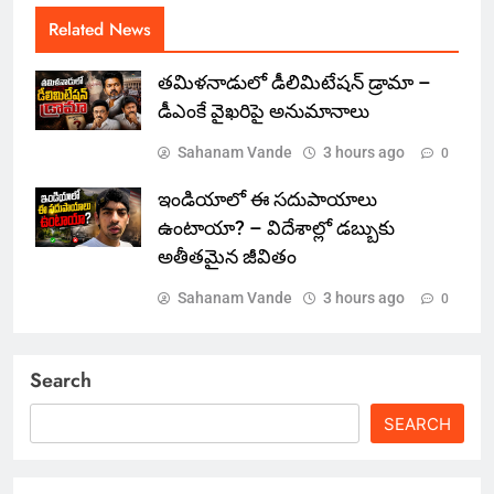
Related News
తమిళనాడులో డీలిమిటేషన్ డ్రామా –
డీఎంకే వైఖరిపై అనుమానాలు
Sahanam Vande
3 hours ago
0
ఇండియాలో‌ ఈ సదుపాయాలు
ఉంటాయా? – విదేశాల్లో డబ్బుకు
అతీతమైన జీవితం
Sahanam Vande
3 hours ago
0
Search
SEARCH