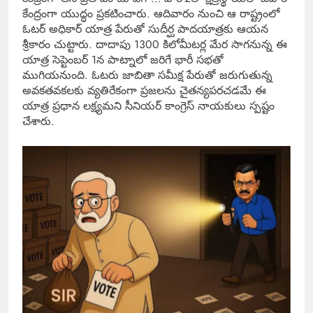
కేంద్రంగా యుద్ధం ప్రకటించారు. ఆదివారం నుంచి ఆ రాష్ట్రంలో
ఓటర్ అధికార్ యాత్ర పేరుతో సుదీర్ఘ పాదయాత్రకు ఆయన
శ్రీకారం చుట్టారు. దాదాపు 1300 కిలోమీటర్ల మేర సాగనున్న ఈ
యాత్ర సెప్టెంబర్ 1న పాట్నాలో జరిగే భారీ సభతో
ముగియనుంది. ఓటరు జాబితా సమీక్ష పేరుతో జరుగుతున్న
అవకతవకలకు వ్యతిరేకంగా ప్రజలను చైతన్యపరచడమే ఈ
యాత్ర ప్రధాన లక్ష్యమని సీనియర్ కాంగ్రెస్ నాయకులు స్పష్టం
చేశారు.