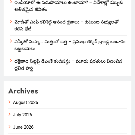
ఇండియాలో‌ ఈ సదుపాయాలు ఉంటాయా? – విదేశాల్లో డబ్బుకు
అతీతమైన జీవితం
మోడీతో ఎంపీ కలిశెట్టి ఆనంద క్షణాలు – కుటుంబ సభ్యులతో
కలిసి భేటీ
విస్కీతో మస్కా… మత్తులో చెత్త – ప్రముఖ లిక్కర్ బ్రాండ్ల బండారం
బట్టబయలు
దక్షిణాది సీట్లపై డీఎంకే కండిషన్లు – మూడు షరతులు విధించిన
ద్రవిడ పార్టీ
Archives
August 2026
July 2026
June 2026