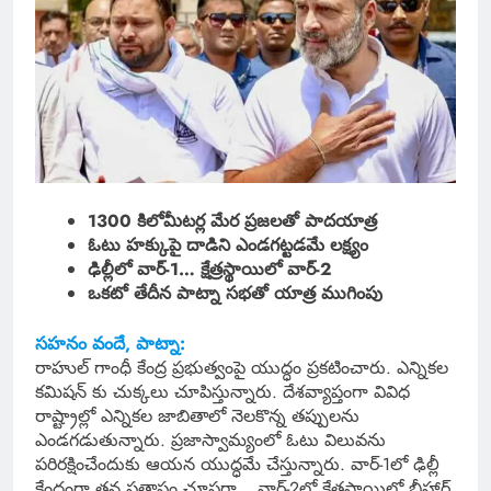
1300 కిలోమీటర్ల మేర ప్రజలతో పాదయాత్ర
ఓటు హక్కుపై దాడిని ఎండగట్టడమే లక్ష్యం
ఢిల్లీలో వార్-1… క్షేత్రస్థాయిలో వార్-2
ఒకటో తేదీన పాట్నా సభతో యాత్ర ముగింపు
సహనం వందే, పాట్నా:
రాహుల్ గాంధీ కేంద్ర ప్రభుత్వంపై యుద్ధం ప్రకటించారు. ఎన్నికల
కమిషన్ కు చుక్కలు చూపిస్తున్నారు. దేశవ్యాప్తంగా వివిధ
రాష్ట్రాల్లో ఎన్నికల జాబితాలో నెలకొన్న తప్పులను
ఎండగడుతున్నారు. ప్రజాస్వామ్యంలో ఓటు విలువను
పరిరక్షించేందుకు ఆయన యుద్ధమే చేస్తున్నారు. వార్-1లో ఢిల్లీ
కేంద్రంగా తన ప్రతాపం చూపగా… వార్-2లో క్షేత్రస్థాయిలో బీహార్