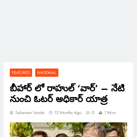
FEATURED
NATIONAL
బీహార్ లో రాహుల్ ‘వార్’ – నేటి
నుంచి ఓటర్ అధికార్ యాత్ర
Sahanam Vande
12 Months Ago
0
1 Mins