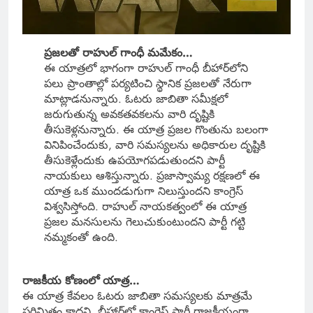
ప్రజలతో రాహుల్ గాంధీ మమేకం…
ఈ యాత్రలో భాగంగా రాహుల్ గాంధీ బీహార్‌లోని
పలు ప్రాంతాల్లో పర్యటించి స్థానిక ప్రజలతో నేరుగా
మాట్లాడనున్నారు. ఓటరు జాబితా సమీక్షలో
జరుగుతున్న అవకతవకలను వారి దృష్టికి
తీసుకెళ్లనున్నారు. ఈ యాత్ర ప్రజల గొంతును బలంగా
వినిపించేందుకు, వారి సమస్యలను అధికారుల దృష్టికి
తీసుకెళ్లేందుకు ఉపయోగపడుతుందని పార్టీ
నాయకులు ఆశిస్తున్నారు. ప్రజాస్వామ్య రక్షణలో ఈ
యాత్ర ఒక ముందడుగుగా నిలుస్తుందని కాంగ్రెస్
విశ్వసిస్తోంది. రాహుల్ నాయకత్వంలో ఈ యాత్ర
ప్రజల మనసులను గెలుచుకుంటుందని పార్టీ గట్టి
నమ్మకంతో ఉంది.
రాజకీయ కోణంలో యాత్ర…
ఈ యాత్ర కేవలం ఓటరు జాబితా సమస్యలకు మాత్రమే
పరిమితం కాదని, బీహార్‌లో కాంగ్రెస్ పార్టీ రాజకీయంగా