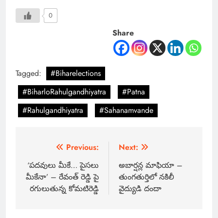
0
Share
Tagged:
#Biharelections
#BiharloRahulgandhiyatra
#Patna
#Rahulgandhiyatra
#Sahanamvande
Previous:
Next:
‘పదవులు మీకే… పైసలు
అబార్షన్ల మాఫియా –
మీకేనా’ – రేవంత్‌ రెడ్డి పై
తుంగతుర్తిలో నకిలీ
రగులుతున్న కోమటిరెడ్డి
వైద్యుడి దందా