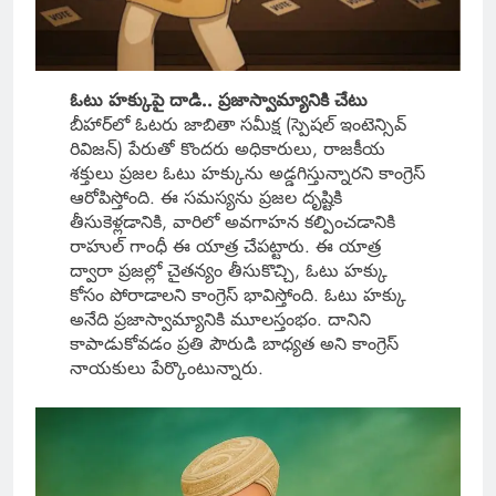
ఓటు హక్కుపై దాడి.. ప్రజాస్వామ్యానికి చేటు
బీహార్‌లో ఓటరు జాబితా సమీక్ష (స్పెషల్ ఇంటెన్సివ్
రివిజన్) పేరుతో కొందరు అధికారులు, రాజకీయ
శక్తులు ప్రజల ఓటు హక్కును అడ్డగిస్తున్నారని కాంగ్రెస్
ఆరోపిస్తోంది. ఈ సమస్యను ప్రజల దృష్టికి
తీసుకెళ్లడానికి, వారిలో అవగాహన కల్పించడానికి
రాహుల్ గాంధీ ఈ యాత్ర చేపట్టారు. ఈ యాత్ర
ద్వారా ప్రజల్లో చైతన్యం తీసుకొచ్చి, ఓటు హక్కు
కోసం పోరాడాలని కాంగ్రెస్ భావిస్తోంది. ఓటు హక్కు
అనేది ప్రజాస్వామ్యానికి మూలస్తంభం. దానిని
కాపాడుకోవడం ప్రతి పౌరుడి బాధ్యత అని కాంగ్రెస్
నాయకులు పేర్కొంటున్నారు.