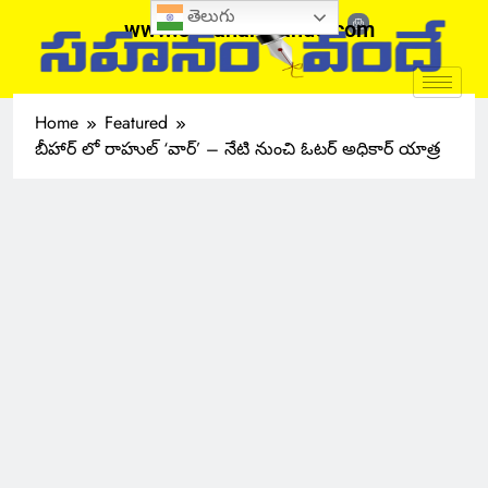
తెలుగు
www.sahanamvande.com
Home
Featured
బీహార్ లో రాహుల్ ‘వార్’ – నేటి నుంచి ఓటర్ అధికార్ యాత్ర