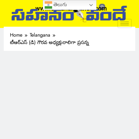
తెలుగు
www.sahanamvande.com
Home
Telangana
టీఆర్ఎస్ (డి) గౌరవ అధ్యక్షురాలిగా ప్రసన్న