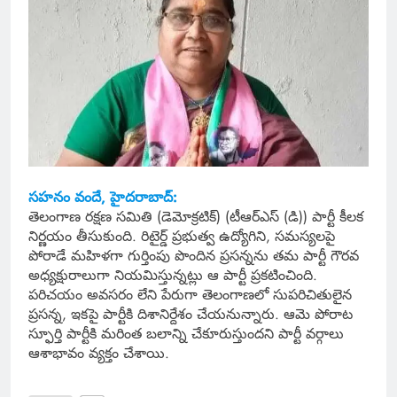
సహనం వందే, హైదరాబాద్:
తెలంగాణ రక్షణ సమితి (డెమోక్రటిక్) (టీఆర్ఎస్ (డి)) పార్టీ కీలక
నిర్ణయం తీసుకుంది. రిటైర్డ్ ప్రభుత్వ ఉద్యోగిని, సమస్యలపై
పోరాడే మహిళగా గుర్తింపు పొందిన ప్రసన్నను తమ పార్టీ గౌరవ
అధ్యక్షురాలుగా నియమిస్తున్నట్లు ఆ పార్టీ ప్రకటించింది.
పరిచయం అవసరం లేని పేరుగా తెలంగాణలో సుపరిచితులైన
ప్రసన్న, ఇకపై పార్టీకి దిశానిర్దేశం చేయనున్నారు. ఆమె పోరాట
స్ఫూర్తి పార్టీకి మరింత బలాన్ని చేకూరుస్తుందని పార్టీ వర్గాలు
ఆశాభావం వ్యక్తం చేశాయి.