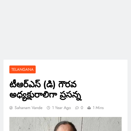
TELANGANA
టీఆర్ఎస్ (డి) గౌరవ
అధ్యక్షురాలిగా ప్రసన్న
Sahanam Vande
1 Year Ago
0
1 Mins