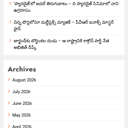
‘ప్యారడైజ్’లో జడల్ తిరుగుబాటు – ది ప్యారడైజ్ సినిమాలో నాని
ఉగ్రరూపం
చిన్న టౌన్లలోనూ మల్టీప్లెక్స్‌ మ్యాజిక్ – పీవీఆర్ ఐనాక్స్ మాస్టర్
ప్లాన్
జార్ఖండ్‌కు బొద్దింకల దండు – ఆ రాష్ట్రానికి కాక్రోచ్ పార్టీ నేత
అభిజీత్ దీప్కే
Archives
August 2026
July 2026
June 2026
May 2026
April 2026