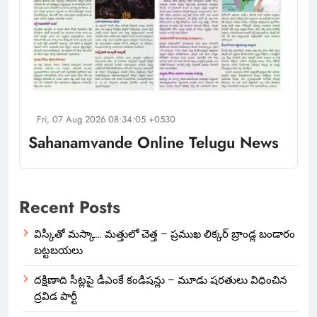
Fri, 07 Aug 2026 08:34:05 +0530
Sahanamvande Online Telugu News
Recent Posts
విస్కీతో మస్కా… మత్తులో చెత్త – ప్రముఖ లిక్కర్ బ్రాండ్ల బండారం
బట్టబయలు
దక్షిణాది సీట్లపై డీఎంకే కండిషన్లు – మూడు షరతులు విధించిన
ద్రవిడ పార్టీ