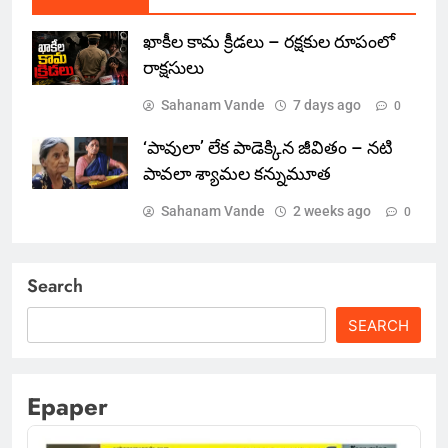
ఖాకీల కామ క్రీడలు – రక్షకుల రూపంలో
రాక్షసులు
Sahanam Vande
7 days ago
0
‘పావులా’ లేక పాడెక్కిన జీవితం – నటి
పావలా శ్యామల కన్నుమూత
Sahanam Vande
2 weeks ago
0
Search
SEARCH
Epaper