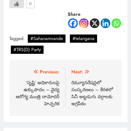
0
Share
Tagged:
#Sahanamvande
#telangana
#TRS(D) Party
Previous:
Next:
‘సృష్టి’ అధికారులపై
రెమ్యూనరేషన్లలో
ఉక్కుపాదం – వైద్య
సంస్కరణలు – కేరళలో
ఆరోగ్య మంత్రి దామోదర్
సినీ అట్టడుగు వర్గాలకు
హెచ్చరిక
అగ్రపీఠం