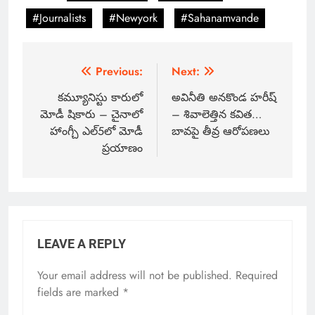
#Journalists
#Newyork
#Sahanamvande
Previous:
Next:
కమ్యూనిస్టు కారులో
అవినీతి అనకొండ హరీష్
మోడీ షికారు – చైనాలో
– శివాలెత్తిన కవిత…
హాంగ్చీ ఎల్5లో మోడీ
బావపై తీవ్ర ఆరోపణలు
ప్రయాణం
LEAVE A REPLY
Your email address will not be published.
Required
fields are marked
*