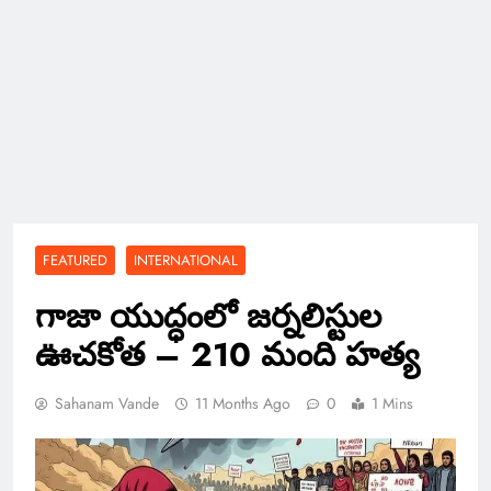
FEATURED
INTERNATIONAL
గాజా యుద్ధంలో జర్నలిస్టుల
ఊచకోత – 210 మంది హత్య
Sahanam Vande
11 Months Ago
0
1 Mins