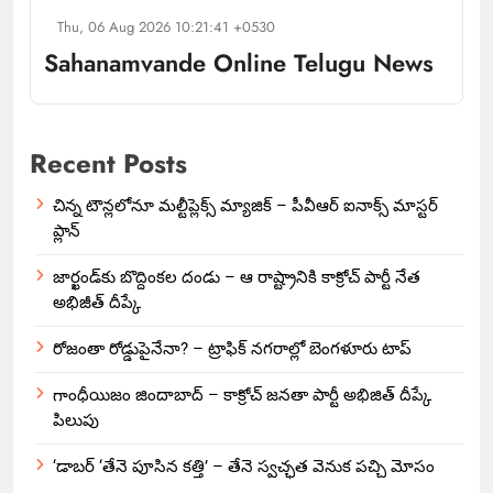
Thu, 06 Aug 2026 10:21:41 +0530
Sahanamvande Online Telugu News
Recent Posts
చిన్న టౌన్లలోనూ మల్టీప్లెక్స్‌ మ్యాజిక్ – పీవీఆర్ ఐనాక్స్ మాస్టర్
ప్లాన్
జార్ఖండ్‌కు బొద్దింకల దండు – ఆ రాష్ట్రానికి కాక్రోచ్ పార్టీ నేత
అభిజీత్ దీప్కే
రోజంతా రోడ్డుపైనేనా? – ట్రాఫిక్ నగరాల్లో బెంగళూరు టాప్
గాంధీయిజం జిందాబాద్ – కాక్రోచ్ జనతా పార్టీ అభిజిత్ దీప్కే
పిలుపు
‘డాబర్ ‘తేనె పూసిన కత్తి’ – తేనె స్వచ్ఛత వెనుక పచ్చి మోసం