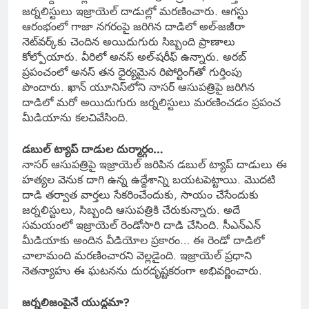
జర్నలిస్టులు ఇజ్రాయెల్ దాడుల్లో మరణించారు. ఆగస్టు
ఆరంభంలో గాజా నగరంపై జరిగిన దాడిలో అల్-జజీరా
నెట్‌వర్క్‌కు చెందిన అయిదుగురు సిబ్బంది ప్రాణాలు
కోల్పోయారు. వీరిలో అనస్ అల్-షరీఫ్ ఉన్నారు. అరబ్
ప్రపంచంలో అనస్ తన ధైర్యమైన రిపోర్టింగ్‌తో గుర్తింపు
పొందారు. ఖాన్ యూనిస్‌లోని నాసర్ ఆసుపత్రిపై జరిగిన
దాడిలో మరో అయిదుగురు జర్నలిస్టులు మరణించడం ప్రపంచ
మీడియాను కలచివేసింది.
డబుల్ ట్యాప్ దాడుల దుర్మార్గం…
నాసర్ ఆసుపత్రిపై ఇజ్రాయెల్ జరిపిన డబుల్ ట్యాప్ దాడులు ఈ
హత్యల వెనుక దాగి ఉన్న ఉద్దేశాన్ని బయటపెట్టాయి. మొదటి
దాడి తర్వాత వార్తలు సేకరించేందుకు, సాయం చేసేందుకు
జర్నలిస్టులు, సిబ్బంది ఆసుపత్రికి చేరుకున్నారు. అదే
సమయంలో ఇజ్రాయెల్ రెండోసారి దాడి చేసింది. సీఎన్‌ఎన్
మీడియాకు అందిన వీడియోల ప్రకారం… ఈ రెండో దాడిలో
చాలామంది మరణించారని వెల్లడైంది. ఇజ్రాయెల్ ప్రధాని
నెతన్యాహు ఈ ఘటనను దురదృష్టకరంగా అభివర్ణించారు.
జర్నలిజంపైనే యుద్ధమా?