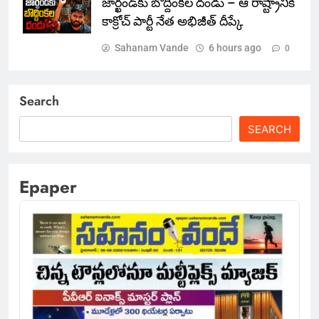
జార్ఖండ్‌కు బొద్దింకల దండు – ఆ రాష్ట్రానికి
కాక్రోచ్ పార్టీ నేత అభిజీత్ దీప్కే
Sahanam Vande
6 hours ago
0
Search
SEARCH
Epaper