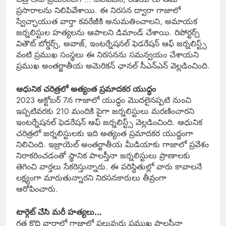
ప్రసారాలను నిలిపివేశాయి. ఈ నిరసన ద్వారా గాజాలో
స్వేచ్ఛాయుత వార్తా కవరేజీకి అనుమతించాలని, అమాయక
జర్నలిస్టుల హత్యలను ఆపాలని డిమాండ్ చేశాయి. రిపోర్టర్స్
వితౌట్ బోర్డర్స్, అవాజ్, ఇంటర్నేషనల్ ఫెడరేషన్ ఆఫ్ జర్నలిస్ట్స్
వంటి ప్రముఖ సంస్థలు ఈ నిరసనను సమన్వయం చేశాయని
ప్రముఖ అంతర్జాతీయ అమెరికన్ ఛానల్ సీఎన్ఎన్ వెల్లడించింది.
ఆధునిక చరిత్రలో అత్యంత ప్రమాదకర యుద్ధం
2023 అక్టోబర్ 7న గాజాలో యుద్ధం మొదలైనప్పటి నుంచి
ఇప్పటివరకు 210 మందికి పైగా జర్నలిస్టులు మరణించారని
ఇంటర్నేషనల్ ఫెడరేషన్ ఆఫ్ జర్నలిస్ట్స్ వెల్లడించింది. ఆధునిక
చరిత్రలో జర్నలిస్టులకు ఇది అత్యంత ప్రమాదకర యుద్ధంగా
నిలిచింది. ఇజ్రాయెల్ అంతర్జాతీయ మీడియాకు గాజాలో ప్రవేశం
నిరాకరించడంతో స్థానిక పాలస్తీనా జర్నలిస్టులు ప్రాణాలకు
తెగించి వార్తలు సేకరిస్తున్నారు. ఈ పరిస్థితుల్లో వారు కావాలనే
లక్ష్యంగా మారుతున్నారని నిరసనకారులు తీవ్రంగా
ఆరోపించారు.
టార్గెట్ చేసి మరీ హత్యలు…
గత కొద్ది వారాల్లో గాజాలో పలువురు ప్రముఖ పాలస్తీనా