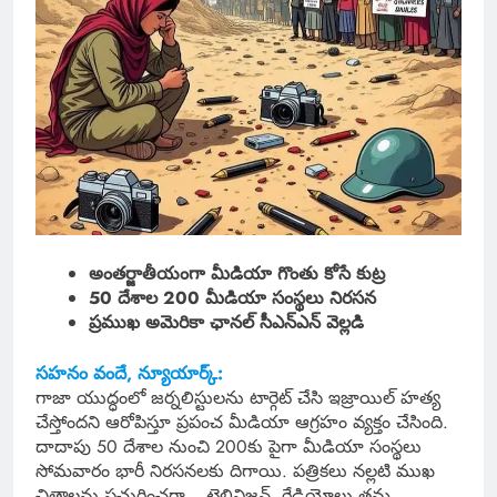
అంతర్జాతీయంగా మీడియా గొంతు కోసే కుట్ర
50 దేశాల 200 మీడియా సంస్థలు నిరసన
ప్రముఖ అమెరికా ఛానల్ సీఎన్ఎన్ వెల్లడి
సహనం వందే, న్యూయార్క్:
గాజా యుద్ధంలో జర్నలిస్టులను టార్గెట్ చేసి ఇజ్రాయిల్ హత్య
చేస్తోందని ఆరోపిస్తూ ప్రపంచ మీడియా ఆగ్రహం వ్యక్తం చేసింది.
దాదాపు 50 దేశాల నుంచి 200కు పైగా మీడియా సంస్థలు
సోమవారం భారీ నిరసనలకు దిగాయి. పత్రికలు నల్లటి ముఖ
చిత్రాలను ప్రచురించగా… టెలివిజన్, రేడియోలు తమ