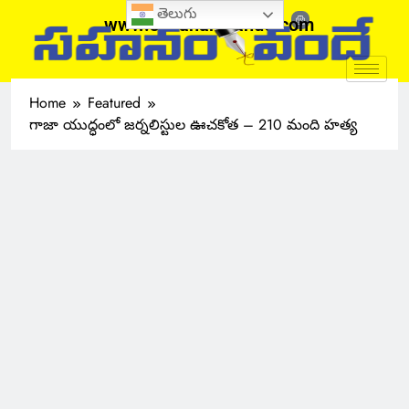
తెలుగు
www.sahanamvande.com
Home
Featured
గాజా యుద్ధంలో జర్నలిస్టుల ఊచకోత – 210 మంది హత్య