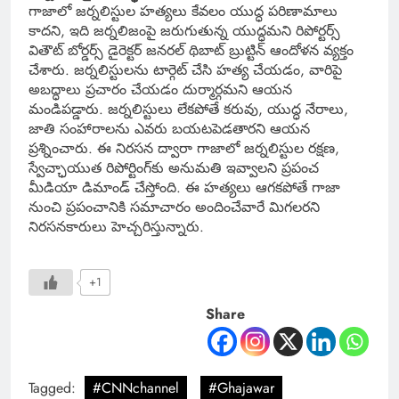
గాజాలో జర్నలిస్టుల హత్యలు కేవలం యుద్ధ పరిణామాలు
కాదని, ఇది జర్నలిజంపై జరుగుతున్న యుద్ధమని రిపోర్టర్స్
వితౌట్ బోర్డర్స్ డైరెక్టర్ జనరల్ థిబాట్ బ్రుట్టిన్ ఆందోళన వ్యక్తం
చేశారు. జర్నలిస్టులను టార్గెట్ చేసి హత్య చేయడం, వారిపై
అబద్ధాలు ప్రచారం చేయడం దుర్మార్గమని ఆయన
మండిపడ్డారు. జర్నలిస్టులు లేకపోతే కరువు, యుద్ధ నేరాలు,
జాతి సంహారాలను ఎవరు బయటపెడతారని ఆయన
ప్రశ్నించారు. ఈ నిరసన ద్వారా గాజాలో జర్నలిస్టుల రక్షణ,
స్వేచ్ఛాయుత రిపోర్టింగ్‌కు అనుమతి ఇవ్వాలని ప్రపంచ
మీడియా డిమాండ్ చేస్తోంది. ఈ హత్యలు ఆగకపోతే గాజా
నుంచి ప్రపంచానికి సమాచారం అందించేవారే మిగలరని
నిరసనకారులు హెచ్చరిస్తున్నారు.
+1
Share
Tagged:
#CNNchannel
#Ghajawar